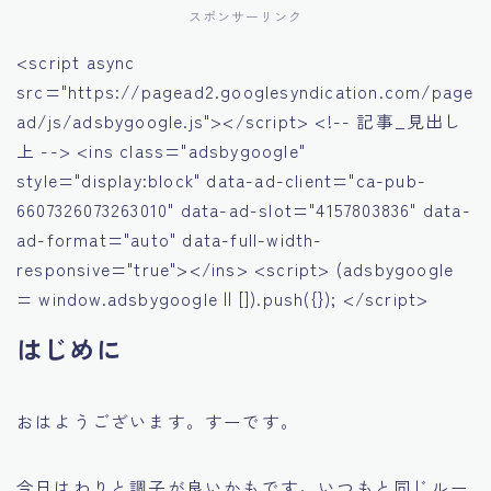
スポンサーリンク
<script async
src="https://pagead2.googlesyndication.com/page
ad/js/adsbygoogle.js"></script> <!-- 記事_見出し
上 --> <ins class="adsbygoogle"
style="display:block" data-ad-client="ca-pub-
6607326073263010" data-ad-slot="4157803836" data-
ad-format="auto" data-full-width-
responsive="true"></ins> <script> (adsbygoogle
= window.adsbygoogle || []).push({}); </script>
はじめに
おはようございます。すーです。
今日はわりと調子が良いかもです。いつもと同じルー