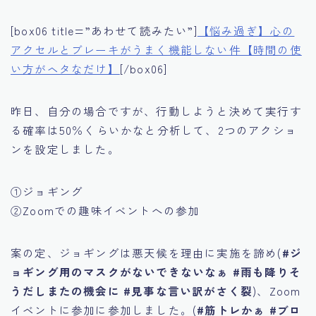
[box06 title=”あわせて読みたい”]
【悩み過ぎ】心の
アクセルとブレーキがうまく機能しない件【時間の使
い方がヘタなだけ】
[/box06]
昨日、自分の場合ですが、行動しようと決めて実行す
る確率は50％くらいかなと分析して、2つのアクショ
ンを設定しました。
①ジョギング
②Zoomでの趣味イベントへの参加
案の定、ジョギングは悪天候を理由に実施を諦め(
#ジ
ョギング用のマスクがないできないなぁ #雨も降りそ
うだしまたの機会に #見事な言い訳がさく裂
)、Zoom
イベントに参加に参加しました。(
#筋トレかぁ #ブロ