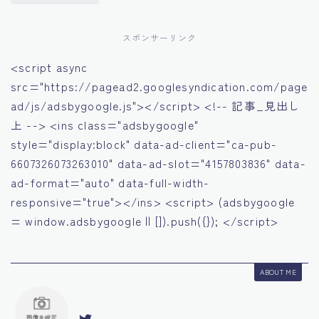
スポンサーリンク
<script async
src="https://pagead2.googlesyndication.com/page
ad/js/adsbygoogle.js"></script> <!-- 記事_見出し
上 --> <ins class="adsbygoogle"
style="display:block" data-ad-client="ca-pub-
6607326073263010" data-ad-slot="4157803836" data-
ad-format="auto" data-full-width-
responsive="true"></ins> <script> (adsbygoogle
= window.adsbygoogle || []).push({}); </script>
ABOUT ME