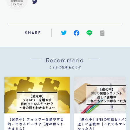
SHARE
Recommend
こちらの記事もどうぞ
【迷走中】フォロワーを増やす目
【進化中】SNSの発信&コメン
的ってなんだっけ？【身の程をわ
返しに苦戦中【これでもマシ
きまえよ】
なった方】