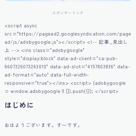
スポンサーリンク
<script async
src="https://pagead2.googlesyndication.com/page
ad/js/adsbygoogle.js"></script> <!-- 記事_見出し
上 --> <ins class="adsbygoogle"
style="display:block" data-ad-client="ca-pub-
6607326073263010" data-ad-slot="4157803836" data-
ad-format="auto" data-full-width-
responsive="true"></ins> <script> (adsbygoogle
= window.adsbygoogle || []).push({}); </script>
はじめに
おはようございます。すーです。