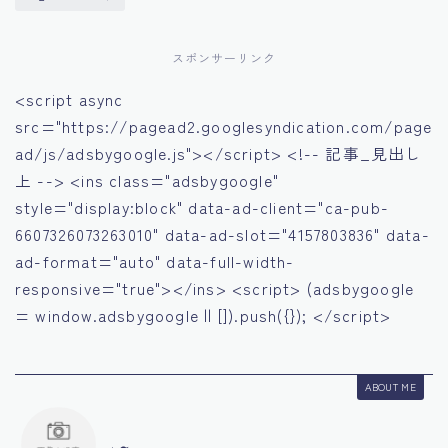
スポンサーリンク
<script async
src="https://pagead2.googlesyndication.com/page
ad/js/adsbygoogle.js"></script> <!-- 記事_見出し
上 --> <ins class="adsbygoogle"
style="display:block" data-ad-client="ca-pub-
6607326073263010" data-ad-slot="4157803836" data-
ad-format="auto" data-full-width-
responsive="true"></ins> <script> (adsbygoogle
= window.adsbygoogle || []).push({}); </script>
ABOUT ME