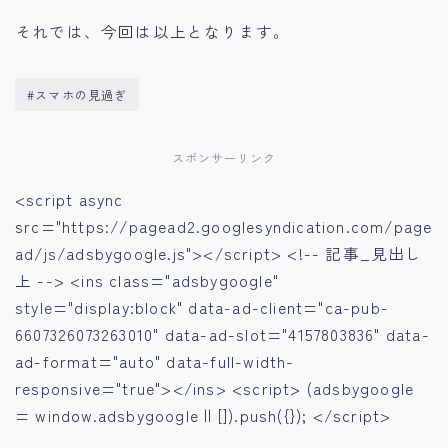
それでは、今回は以上となります。
#スマホの見過ぎ
スポンサーリンク
<script async
src="https://pagead2.googlesyndication.com/page
ad/js/adsbygoogle.js"></script> <!-- 記事_見出し
上 --> <ins class="adsbygoogle"
style="display:block" data-ad-client="ca-pub-
6607326073263010" data-ad-slot="4157803836" data-
ad-format="auto" data-full-width-
responsive="true"></ins> <script> (adsbygoogle
= window.adsbygoogle || []).push({}); </script>