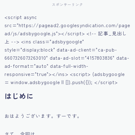
スポンサーリンク
<script async
src="https://pagead2.googlesyndication.com/page
ad/js/adsbygoogle.js"></script> <!-- 記事_見出し
上 --> <ins class="adsbygoogle"
style="display:block" data-ad-client="ca-pub-
6607326073263010" data-ad-slot="4157803836" data-
ad-format="auto" data-full-width-
responsive="true"></ins> <script> (adsbygoogle
= window.adsbygoogle || []).push({}); </script>
はじめに
おはようございます。すーです。
さて、今回は、