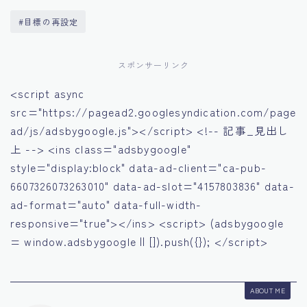
#目標の再設定
スポンサーリンク
<script async
src="https://pagead2.googlesyndication.com/page
ad/js/adsbygoogle.js"></script> <!-- 記事_見出し
上 --> <ins class="adsbygoogle"
style="display:block" data-ad-client="ca-pub-
6607326073263010" data-ad-slot="4157803836" data-
ad-format="auto" data-full-width-
responsive="true"></ins> <script> (adsbygoogle
= window.adsbygoogle || []).push({}); </script>
ABOUT ME