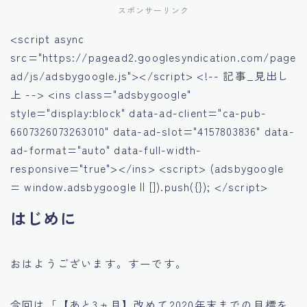
スポンサーリンク
<script async
src="https://pagead2.googlesyndication.com/page
ad/js/adsbygoogle.js"></script> <!-- 記事_見出し
上 --> <ins class="adsbygoogle"
style="display:block" data-ad-client="ca-pub-
6607326073263010" data-ad-slot="4157803836" data-
ad-format="auto" data-full-width-
responsive="true"></ins> <script> (adsbygoogle
= window.adsbygoogle || []).push({}); </script>
はじめに
おはようございます。すーです。
今回は「【あと3ヵ月】改めて2020年末までの目標を