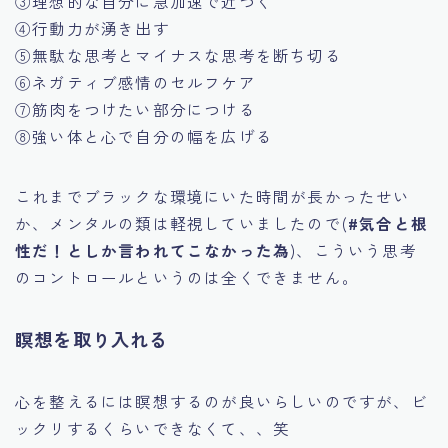
③理想的な自分に急加速で近づく
④行動力が湧き出す
⑤無駄な思考とマイナスな思考を断ち切る
⑥ネガティブ感情のセルフケア
⑦筋肉をつけたい部分につける
⑧強い体と心で自分の幅を広げる
これまでブラックな環境にいた時間が長かったせい
か、メンタルの類は軽視していましたので(
#気合と根
性だ！としか言われてこなかった為
)、こういう思考
のコントロールというのは全くできません。
瞑想を取り入れる
心を整えるには瞑想するのが良いらしいのですが、ビ
ックリするくらいできなくて、、笑