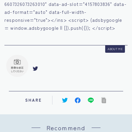
6607326073263010" data-ad-slot="4157803836" data-
ad-format="auto" data-full-width-
responsive="true"></ins> <script> (adsbygoogle
= window.adsbygoogle || []).push({}); </script>
ABOUT ME
SHARE
Recommend