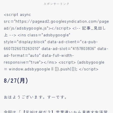
スポンサーリンク
<script async
src="https://pagead2.googlesyndication.com/page
ad/js/adsbygoogle.js"></script> <!-- 記事_見出し
上 --> <ins class="adsbygoogle"
style="display:block" data-ad-client="ca-pub-
6607326073263010" data-ad-slot="4157803836" data-
ad-format="auto" data-full-width-
responsive="true"></ins> <script> (adsbygoogle
= window.adsbygoogle || []).push({}); </script>
8/27(月)
おはようございます。すーです。
今回は「【元凶は何だ？】言葉遣いから見直す生活習