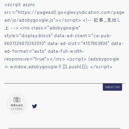
<script async
src="https://pagead2.googlesyndication.com/page
ad/js/adsbygoogle.js"></script> <!-- 記事_見出し
上 --> <ins class="adsbygoogle"
style="display:block" data-ad-client="ca-pub-
6607326073263010" data-ad-slot="4157803836" data-
ad-format="auto" data-full-width-
responsive="true"></ins> <script> (adsbygoogle
= window.adsbygoogle || []).push({}); </script>
ABOUT ME