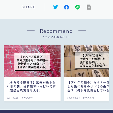
SHARE
Recommend
こちらの記事もどうぞ
【そろそろ限界？】気分が乗らな
【ブログの悩み】セオリーを
い日の朝… 挫折感でいっぱいです
した先にあるのはゴミの山？
【理想と現実を考える】
山？【何かを見落としていな
か？】
2021.02.25
ブログ運営
2020.04.23
ブログ運営