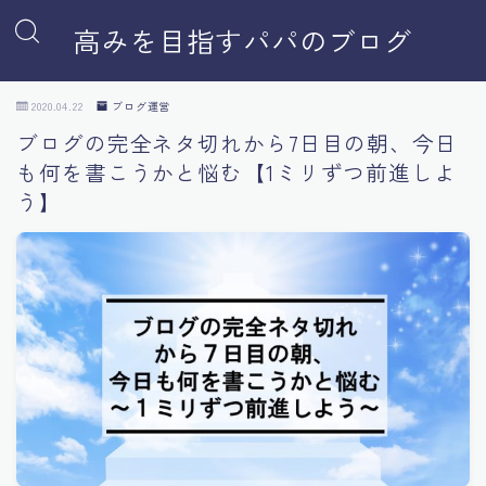
高みを目指すパパのブログ
2020.04.22
ブログ運営
ブログの完全ネタ切れから7日目の朝、今日
も何を書こうかと悩む【1ミリずつ前進しよ
う】