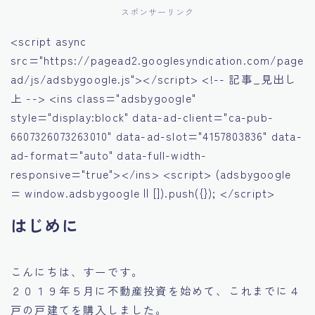
スポンサーリンク
<script async
src="https://pagead2.googlesyndication.com/page
ad/js/adsbygoogle.js"></script> <!-- 記事_見出し
上 --> <ins class="adsbygoogle"
style="display:block" data-ad-client="ca-pub-
6607326073263010" data-ad-slot="4157803836" data-
ad-format="auto" data-full-width-
responsive="true"></ins> <script> (adsbygoogle
= window.adsbygoogle || []).push({}); </script>
はじめに
こんにちは、すーです。
２０１９年５月に不動産投資を始めて、これまでに４
戸の戸建てを購入しました。