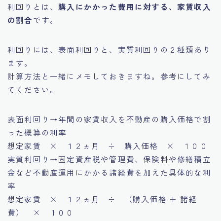
利回りとは、
購入にかかった費用に対する、家賃収入
の割合
です。
利回りには、表面利回りと、実質利回りの２種類あり
ます。
計算方法と一緒にメモしておきますね。参考にしてみ
てください。
表面利回り→年間の家賃収入を不動産の購入価格で割
った概算の利率
想定家賃 × １２ヵ月 ÷ 購入価格 × １００
実質利回り→固定資産税や管理費、保険料や修繕積立
金など不動産運用にかかる諸経費を加えた具体的な利
率
想定家賃 × １２ヵ月 ÷ （購入価格 ＋ 諸経
費） × １００