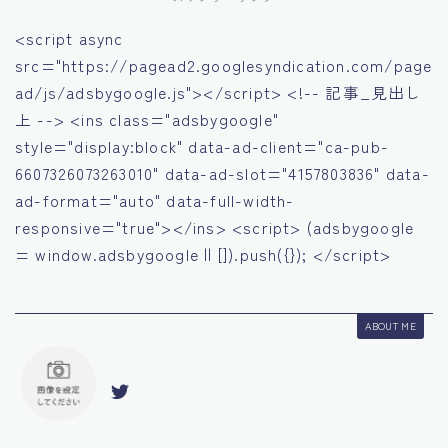
<script async
src="https://pagead2.googlesyndication.com/page
ad/js/adsbygoogle.js"></script> <!-- 記事_見出し
上 --> <ins class="adsbygoogle"
style="display:block" data-ad-client="ca-pub-
6607326073263010" data-ad-slot="4157803836" data-
ad-format="auto" data-full-width-
responsive="true"></ins> <script> (adsbygoogle
= window.adsbygoogle || []).push({}); </script>
ABOUT ME