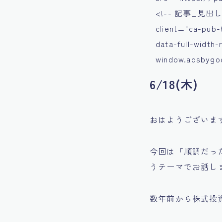
<!-- 記事_見出し上 -
client="ca-pub-
data-full-width
window.adsbygoog
6/18(木)
おはようございま
今回は「順調だっ
うテーマでお話し
数年前から株式投