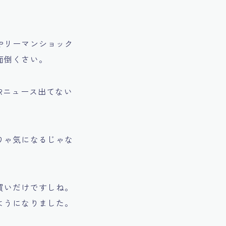
やリーマンショック
面倒くさい。
Rニュース出てない
りゃ気になるじゃな
買いだけですしね。
ようになりました。