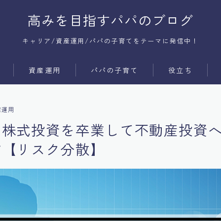
高みを目指すパパのブログ
キャリア/資産運用/パパの子育てをテーマに発信中！
資産運用
パパの子育て
役立ち
サービス
時間術
産運用
商品
コミュ障
た株式投資を卒業して不動産投資
メンタル
す【リスク分散】
体質改善