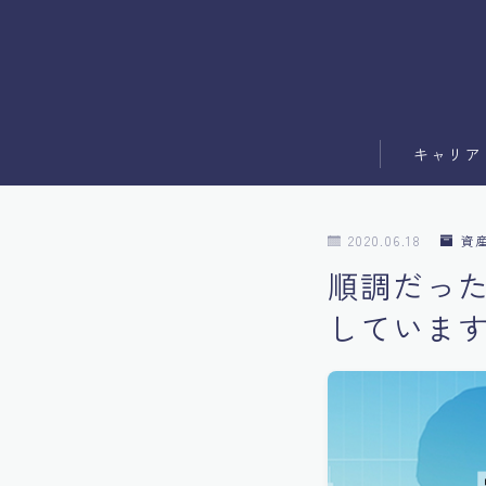
キャリア
副業
2020.06.18
資
ブログ運営
順調だっ
していま