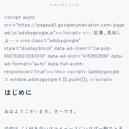
スポンサーリンク
<script async
src="https://pagead2.googlesyndication.com/page
ad/js/adsbygoogle.js"></script> <!-- 記事_見出し
上 --> <ins class="adsbygoogle"
style="display:block" data-ad-client="ca-pub-
6607326073263010" data-ad-slot="4157803836" data-
ad-format="auto" data-full-width-
responsive="true"></ins> <script> (adsbygoogle
= window.adsbygoogle || []).push({}); </script>
はじめに
おはようございます。すーです。
今回は「人付き合いはマイペースにいけば一瞬で上手