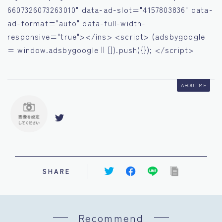
6607326073263010" data-ad-slot="4157803836" data-
ad-format="auto" data-full-width-
responsive="true"></ins> <script> (adsbygoogle
= window.adsbygoogle || []).push({}); </script>
ABOUT ME
SHARE
Recommend