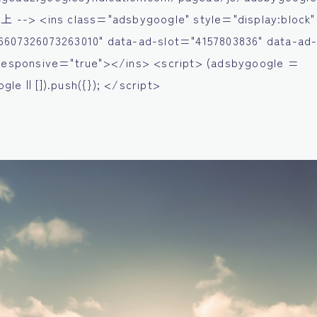
-> <ins class="adsbygoogle" style="display:block"
6607326073263010" data-ad-slot="4157803836" data-ad
-responsive="true"></ins> <script> (adsbygoogle =
le || []).push({}); </script>