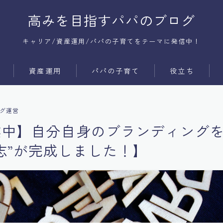
高みを目指すパパのブログ
キャリア/資産運用/パパの子育てをテーマに発信中！
資産運用
パパの子育て
役立ち
サービス
時間術
グ運営
商品
コミュ障
業中】自分自身のブランディング
メンタル
志”が完成しました！】
体質改善