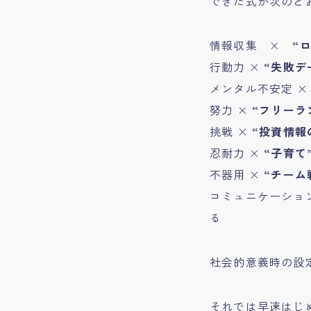
できた式が次のと
情報収集 ×
“
行動力 ×
“失敗デ
メンタル不安定 
努力 ×
“フリーラ
挑戦 ×
“投資情報
忍耐力 ×
“子育て
不器用 ×
“チーム
コミュニケーショ
る
社会的意義時の設
それでは早速はじ