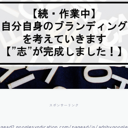
スポンサーリンク
agead2.googlesyndication.com/pagead/js/adsbygoogle.