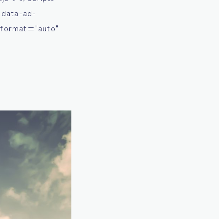
 data-ad-
-format="auto"