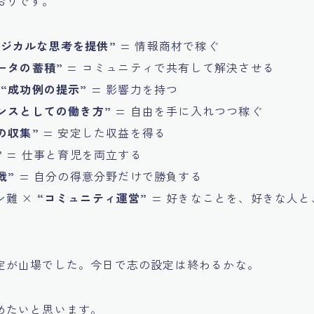
おりです。
ロジカルな思考を提供”
= 情報商材で稼ぐ
ータの蓄積”
= コミュニティで共有して解決させる
×
“成功例の提示”
= 影響力を持つ
ンスとしての働き方”
= 自由を手に入れつつ稼ぐ
の収集”
= 安定した収益を得る
”
= 仕事と育児を両立する
戦”
= 自分の得意分野だけで勝負する
ン難 ×
“コミュニティ運営”
= 好きなことを、好きな人と
定が山場でした。今日で志の設定は終わるかな。
めたいと思います。