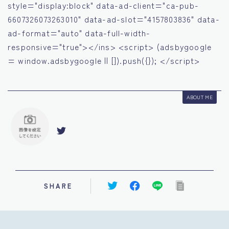
style="display:block" data-ad-client="ca-pub-
6607326073263010" data-ad-slot="4157803836" data-
ad-format="auto" data-full-width-
responsive="true"></ins> <script> (adsbygoogle
= window.adsbygoogle || []).push({}); </script>
ABOUT ME
SHARE