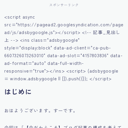
スポンサーリンク
<script async
src="https://pagead2.googlesyndication.com/page
ad/js/adsbygoogle.js"></script> <!-- 記事_見出し
上 --> <ins class="adsbygoogle"
style="display:block" data-ad-client="ca-pub-
6607326073263010" data-ad-slot="4157803836" data-
ad-format="auto" data-full-width-
responsive="true"></ins> <script> (adsbygoogle
= window.adsbygoogle || []).push({}); </script>
はじめに
おはようございます。すーです。
今回は「【今だからこそ】ブログ記事の構成を考えて