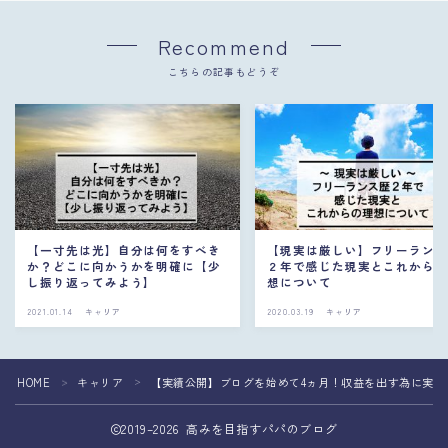
Recommend
こちらの記事もどうぞ
【一寸先は光】自分は何をすべき
【現実は厳しい】フリーラン
か？どこに向かうかを明確に【少
２年で感じた現実とこれから
し振り返ってみよう】
想について
2021.01.14
キャリア
2020.03.19
キャリア
HOME
キャリア
【実績公開】ブログを始めて4ヵ月！収益を出す為に実践
＞
＞
2019–2026 高みを目指すパパのブログ