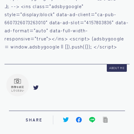
上 --> <ins class="adsbygoogle"
style="display:block" data-ad-client="ca-pub-
6607326073263010" data-ad-slot="4157803836" data-
ad-format="auto" data-full-width-
responsive="true"></ins> <script> (adsbygoogle
= window.adsbygoogle || []).push({}); </script>
ABOUT ME
SHARE