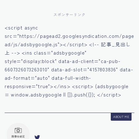
スポンサーリンク
<script async
src="https://pagead2.googlesyndication.com/page
ad/js/adsbygoogle.js"></script> <!-- 記事_見出し
上 --> <ins class="adsbygoogle"
style="display:block" data-ad-client="ca-pub-
6607326073263010" data-ad-slot="4157803836" data-
ad-format="auto" data-full-width-
responsive="true"></ins> <script> (adsbygoogle
= window.adsbygoogle || []).push({}); </script>
ABOUT ME