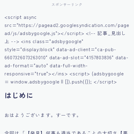
スポンサーリンク
<script async
src="https://pagead2.googlesyndication.com/page
ad/js/adsbygoogle.js"></script> <!-- 記事_見出し
上 --> <ins class="adsbygoogle"
style="display:block" data-ad-client="ca-pub-
6607326073263010" data-ad-slot="4157803836" data-
ad-format="auto" data-full-width-
responsive="true"></ins> <script> (adsbygoogle
= window.adsbygoogle || []).push({}); </script>
はじめに
おはようございます。すーです。
今回は「【発見】何事も適当であることの大切さ【悪