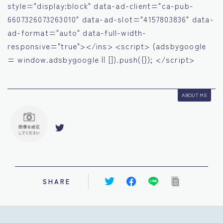
style="display:block" data-ad-client="ca-pub-
6607326073263010" data-ad-slot="4157803836" data-
ad-format="auto" data-full-width-
responsive="true"></ins> <script> (adsbygoogle
= window.adsbygoogle || []).push({}); </script>
ABOUT ME
SHARE