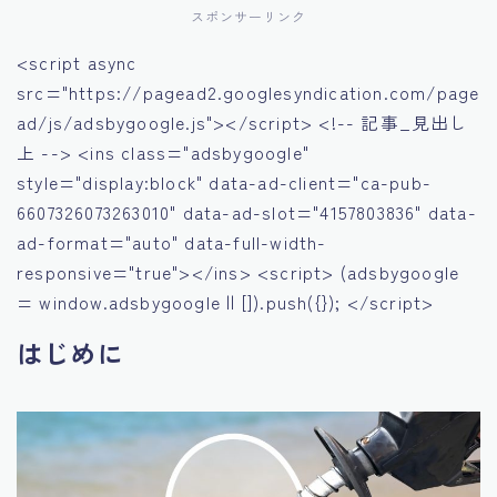
スポンサーリンク
<script async
src="https://pagead2.googlesyndication.com/page
ad/js/adsbygoogle.js"></script> <!-- 記事_見出し
上 --> <ins class="adsbygoogle"
style="display:block" data-ad-client="ca-pub-
6607326073263010" data-ad-slot="4157803836" data-
ad-format="auto" data-full-width-
responsive="true"></ins> <script> (adsbygoogle
= window.adsbygoogle || []).push({}); </script>
はじめに