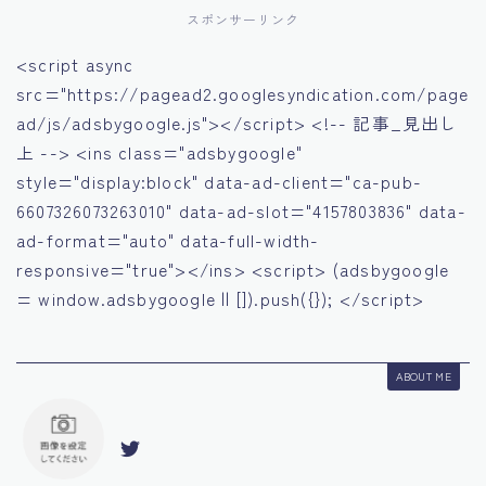
スポンサーリンク
<script async
src="https://pagead2.googlesyndication.com/page
ad/js/adsbygoogle.js"></script> <!-- 記事_見出し
上 --> <ins class="adsbygoogle"
style="display:block" data-ad-client="ca-pub-
6607326073263010" data-ad-slot="4157803836" data-
ad-format="auto" data-full-width-
responsive="true"></ins> <script> (adsbygoogle
= window.adsbygoogle || []).push({}); </script>
ABOUT ME