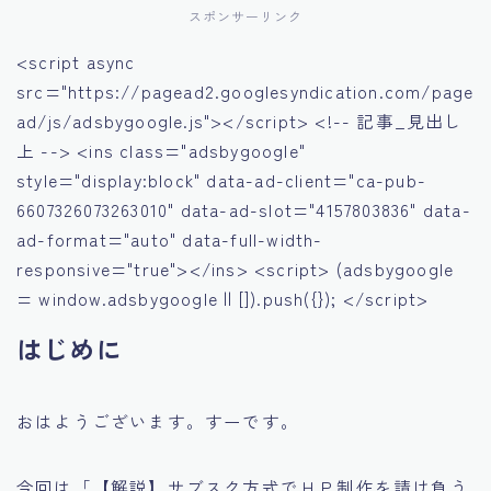
スポンサーリンク
<script async
src="https://pagead2.googlesyndication.com/page
ad/js/adsbygoogle.js"></script> <!-- 記事_見出し
上 --> <ins class="adsbygoogle"
style="display:block" data-ad-client="ca-pub-
6607326073263010" data-ad-slot="4157803836" data-
ad-format="auto" data-full-width-
responsive="true"></ins> <script> (adsbygoogle
= window.adsbygoogle || []).push({}); </script>
はじめに
おはようございます。すーです。
今回は「【解説】サブスク方式でＨＰ制作を請け負う