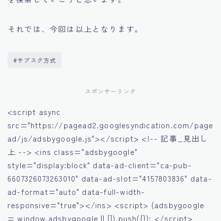
それでは、今回は以上となります。
#サブスク方式
スポンサーリンク
<script async
src="https://pagead2.googlesyndication.com/page
ad/js/adsbygoogle.js"></script> <!-- 記事_見出し
上 --> <ins class="adsbygoogle"
style="display:block" data-ad-client="ca-pub-
6607326073263010" data-ad-slot="4157803836" data-
ad-format="auto" data-full-width-
responsive="true"></ins> <script> (adsbygoogle
= window.adsbygoogle || []).push({}); </script>