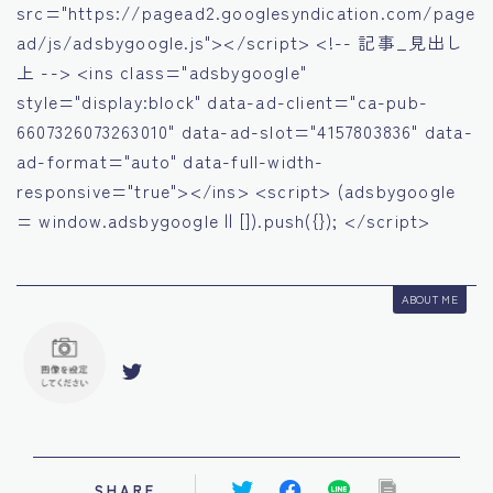
src="https://pagead2.googlesyndication.com/page
ad/js/adsbygoogle.js"></script> <!-- 記事_見出し
上 --> <ins class="adsbygoogle"
style="display:block" data-ad-client="ca-pub-
6607326073263010" data-ad-slot="4157803836" data-
ad-format="auto" data-full-width-
responsive="true"></ins> <script> (adsbygoogle
= window.adsbygoogle || []).push({}); </script>
ABOUT ME
SHARE