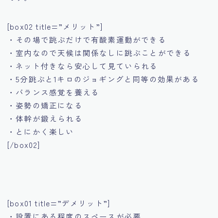
[box02 title=”メリット”]
・その場で跳ぶだけで有酸素運動ができる
・室内なので天候は関係なしに跳ぶことができる
・ネット付きなら安心して見ていられる
・5分跳ぶと1キロのジョギングと同等の効果がある
・バランス感覚を養える
・姿勢の矯正になる
・体幹が鍛えられる
・とにかく楽しい
[/box02]
[box01 title=”デメリット”]
・設置にある程度のスペースが必要