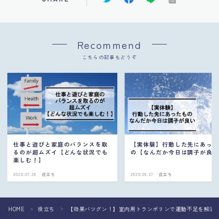
Recommend
こちらの記事もどうぞ
仕事と遊びと家庭のバランスを取
【実体験】行動した先にあっ
るのが超ムズイ【どんな状況でも
の【なんだか今日は調子が良
楽しむ！】
2020.07.28
役立ち
2020.05.27
役立ち
HOME
役立ち
【効果バツグン！】室内用トランポリンで運動不足を解消
＞
＞