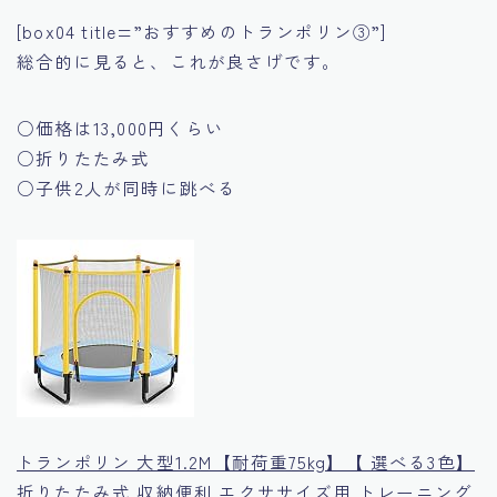
[box04 title=”おすすめのトランポリン③”]
総合的に見ると、これが良さげです。
○価格は13,000円くらい
○折りたたみ式
○子供2人が同時に跳べる
トランポリン 大型1.2M【耐荷重75kg】【 選べる3色】
折りたたみ式 収納便利 エクササイズ用 トレーニング