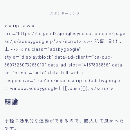
スポンサーリンク
<script async
src="https://pagead2.googlesyndication.com/page
ad/js/adsbygoogle.js"></script> <!-- 記事_見出し
上 --> <ins class="adsbygoogle"
style="display:block" data-ad-client="ca-pub-
6607326073263010" data-ad-slot="4157803836" data-
ad-format="auto" data-full-width-
responsive="true"></ins> <script> (adsbygoogle
= window.adsbygoogle || []).push({}); </script>
結論
手軽に効果的な運動ができるので、購入して良かった
です。