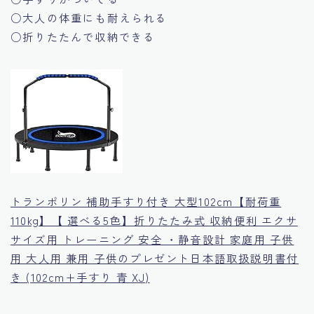
○大人の体重にも耐えられる
○折りたたんで収納できる
トランポリン 補助手すり付き 大型102cm【耐荷重
110kg】【 選べる5色】折りたたみ式 収納便利 エクサ
サイズ用 トレーニング 安全 ・静音設計 家庭用 子供
用 大人用 兼用 子供のプレゼント日本語取扱説明書付
き (102cm+手すり 青 XJ)