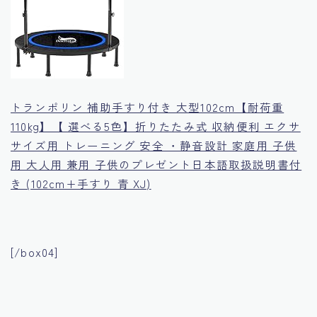
トランポリン 補助手すり付き 大型102cm【耐荷重
110kg】【 選べる5色】折りたたみ式 収納便利 エクサ
サイズ用 トレーニング 安全 ・静音設計 家庭用 子供
用 大人用 兼用 子供のプレゼント日本語取扱説明書付
き (102cm+手すり 青 XJ)
[/box04]