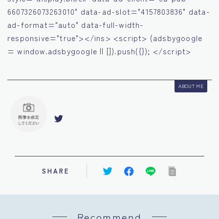
6607326073263010" data-ad-slot="4157803836" data-
ad-format="auto" data-full-width-
responsive="true"></ins> <script> (adsbygoogle
= window.adsbygoogle || []).push({}); </script>
ABOUT ME
SHARE
Recommend