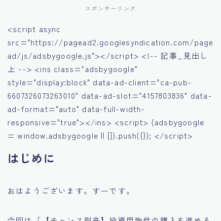
スポンサーリンク
<script async
src="https://pagead2.googlesyndication.com/page
ad/js/adsbygoogle.js"></script> <!-- 記事_見出し
上 --> <ins class="adsbygoogle"
style="display:block" data-ad-client="ca-pub-
6607326073263010" data-ad-slot="4157803836" data-
ad-format="auto" data-full-width-
responsive="true"></ins> <script> (adsbygoogle
= window.adsbygoogle || []).push({}); </script>
はじめに
おはようございます。すーです。
今回は「【チャンス到来】投資用物件の購入を進める