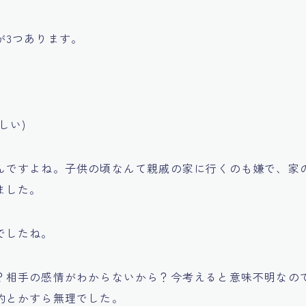
が3つあります。
しい)
んですよね。子供の頃なんて親戚の家に行くのも嫌で、家
ました。
でしたね。
？相手の感情がわからないから？今考えると意味不明なの
約とかすら無理でした。