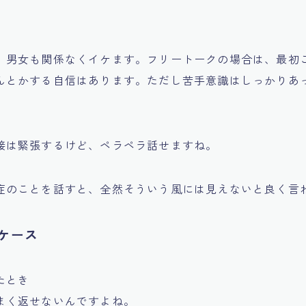
、男女も関係なくイケます。フリートークの場合は、最初
んとかする自信はあります。ただし苦手意識はしっかりあ
。
接は緊張するけど、ペラペラ話せますね。
症のことを話すと、全然そういう風には見えないと良く言
ケース
たとき
まく返せないんですよね。