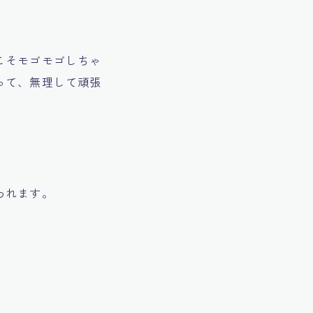
こそモゴモゴしちゃ
って、無理して頑張
われます。