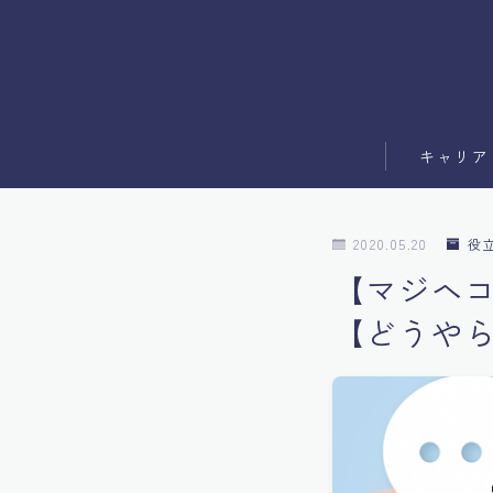
キャリア
副業
2020.05.20
役
ブログ運営
【マジヘコ
【どうや