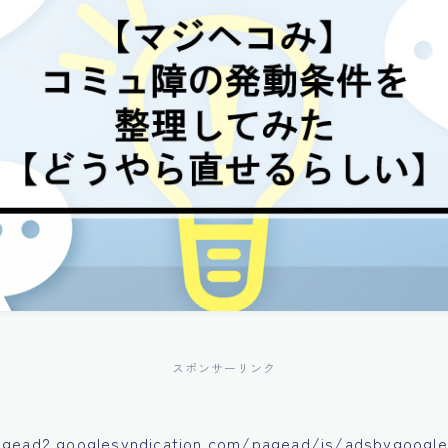
スポンサーリンク
agead2.googlesyndication.com/pagead/js/adsbygoogle.