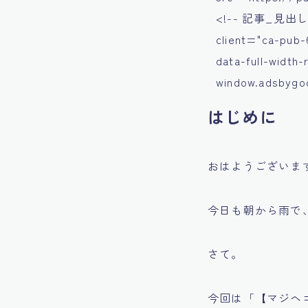
<!-- 記事_見出し上 -
client="ca-pub-
data-full-width
window.adsbygoog
はじめに
おはようございま
今日も朝から雨で
さて。
今回は「【マジヘ