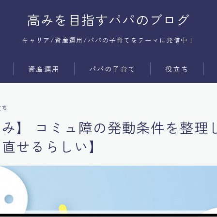
高みを目指すパパのブログ
キャリア/資産運用/パパの子育てをテーマに発信中！
資産運用
パパの子育て
役立ち
サービス
時間術
立ち
商品
コミュ障
み】 コミュ障の発動条件を整理
メンタル
ら直せるらしい】
体質改善