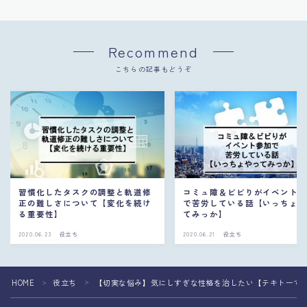
Recommend
こちらの記事もどうぞ
習慣化したタスクの調整と軌道修
コミュ障＆ビビりがイベント
正の難しさについて【変化を続け
で苦労している話【いっちょ
る重要性】
てみっか】
2020.06.23
役立ち
2020.06.21
役立ち
HOME
役立ち
【切実な悩み】気にしすぎな性格を治したい【テキトーでO
＞
＞