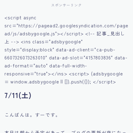
スポンサーリンク
<script async
src="https://pagead2.googlesyndication.com/page
ad/js/adsbygoogle.js"></script> <!-- 記事_見出し
上 --> <ins class="adsbygoogle"
style="display:block" data-ad-client="ca-pub-
6607326073263010" data-ad-slot="4157803836" data-
ad-format="auto" data-full-width-
responsive="true"></ins> <script> (adsbygoogle
= window.adsbygoogle || []).push({}); </script>
7/11(土)
こんばんは。すーです。
本日は朝から予定があって、ブログの更新が夜になっ