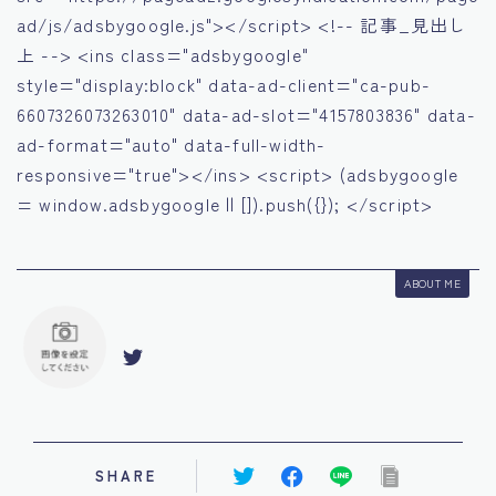
ad/js/adsbygoogle.js"></script> <!-- 記事_見出し
上 --> <ins class="adsbygoogle"
style="display:block" data-ad-client="ca-pub-
6607326073263010" data-ad-slot="4157803836" data-
ad-format="auto" data-full-width-
responsive="true"></ins> <script> (adsbygoogle
= window.adsbygoogle || []).push({}); </script>
ABOUT ME
SHARE