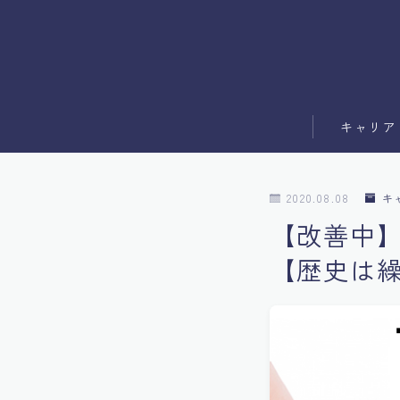
キャリア
副業
2020.08.08
キ
ブログ運営
【改善中
【歴史は