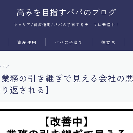
高みを目指すパパのブログ
キャリア/資産運用/パパの子育てをテーマに発信中！
資産運用
パパの子育て
役立ち
サービス
時間術
ャリア
商品
コミュ障
】業務の引き継ぎで見える会社の
メンタル
繰り返される】
体質改善