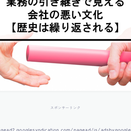
スポンサーリンク
agead2.googlesyndication.com/pagead/js/adsbygoogle.