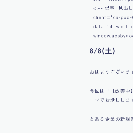
<!-- 記事_見出し上 -
client="ca-pub-
data-full-width
window.adsbygoog
8/8(土)
おはようございま
今回は「【改善中
ーマでお話ししま
とある企業の新規