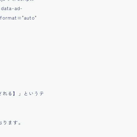
 data-ad-
-format="auto"
される】」というテ
おります。