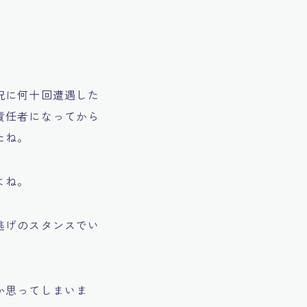
況に何十回遭遇した
責任者になってから
たね。
よね。
逃げのスタンスでい
か思ってしまいま