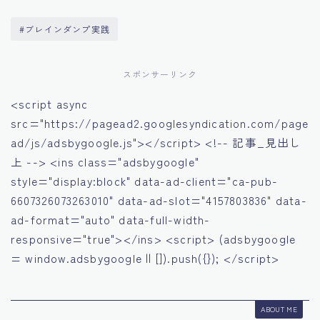
#ブレインダンプ実践
スポンサーリンク
<script async
src="https://pagead2.googlesyndication.com/page
ad/js/adsbygoogle.js"></script> <!-- 記事_見出し
上 --> <ins class="adsbygoogle"
style="display:block" data-ad-client="ca-pub-
6607326073263010" data-ad-slot="4157803836" data-
ad-format="auto" data-full-width-
responsive="true"></ins> <script> (adsbygoogle
= window.adsbygoogle || []).push({}); </script>
ABOUT ME