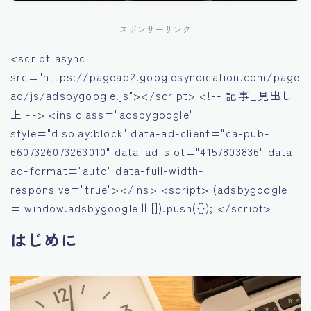
スポンサーリンク
<script async
src="https://pagead2.googlesyndication.com/page
ad/js/adsbygoogle.js"></script> <!-- 記事_見出し
上 --> <ins class="adsbygoogle"
style="display:block" data-ad-client="ca-pub-
6607326073263010" data-ad-slot="4157803836" data-
ad-format="auto" data-full-width-
responsive="true"></ins> <script> (adsbygoogle
= window.adsbygoogle || []).push({}); </script>
はじめに