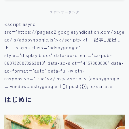
スポンサーリンク
<script async
src="https://pagead2.googlesyndication.com/page
ad/js/adsbygoogle.js"></script> <!-- 記事_見出し
上 --> <ins class="adsbygoogle"
style="display:block" data-ad-client="ca-pub-
6607326073263010" data-ad-slot="4157803836" data-
ad-format="auto" data-full-width-
responsive="true"></ins> <script> (adsbygoogle
= window.adsbygoogle || []).push({}); </script>
はじめに