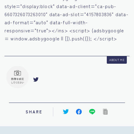
style="display:block" data-ad-client="ca-pub-
6607326073263010" data-ad-slot="4157803836" data-
ad-format="auto" data-full-width-
responsive="true"></ins> <script> (adsbygoogle
= window.adsbygoogle || []).push({}); </script>
ABOUT ME
SHARE