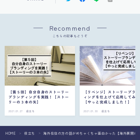
Recommend
こちらの記事もどうぞ
【第５回】自分自身のストーリー
【リベンジ】ストーリーブラ
ブランディングを実践！【ストー
ィングを仕上げて応用してみ
リーの３本の矢】
【やっと完成しました！】
2021.01.27
役立ち
2021.01.30
役立ち
HOME
役立ち
海外在住の方の話がめちゃくちゃ面白かった【海外展開の
＞
＞