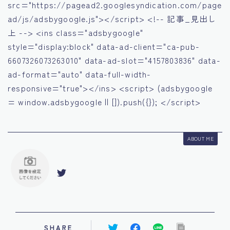
src="https://pagead2.googlesyndication.com/page
ad/js/adsbygoogle.js"></script> <!-- 記事_見出し
上 --> <ins class="adsbygoogle"
style="display:block" data-ad-client="ca-pub-
6607326073263010" data-ad-slot="4157803836" data-
ad-format="auto" data-full-width-
responsive="true"></ins> <script> (adsbygoogle
= window.adsbygoogle || []).push({}); </script>
ABOUT ME
SHARE