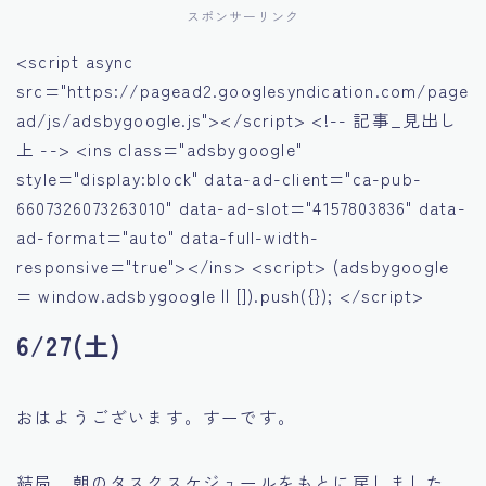
スポンサーリンク
<script async
src="https://pagead2.googlesyndication.com/page
ad/js/adsbygoogle.js"></script> <!-- 記事_見出し
上 --> <ins class="adsbygoogle"
style="display:block" data-ad-client="ca-pub-
6607326073263010" data-ad-slot="4157803836" data-
ad-format="auto" data-full-width-
responsive="true"></ins> <script> (adsbygoogle
= window.adsbygoogle || []).push({}); </script>
6/27(土)
おはようございます。すーです。
結局、朝のタスクスケジュールをもとに戻しました