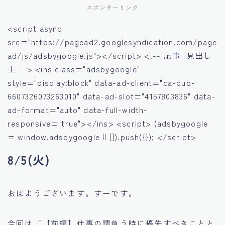
スポンサーリンク
<script async
src="https://pagead2.googlesyndication.com/page
ad/js/adsbygoogle.js"></script> <!-- 記事_見出し
上 --> <ins class="adsbygoogle"
style="display:block" data-ad-client="ca-pub-
6607326073263010" data-ad-slot="4157803836" data-
ad-format="auto" data-full-width-
responsive="true"></ins> <script> (adsbygoogle
= window.adsbygoogle || []).push({}); </script>
8/5(火)
おはようございます。すーです。
今回は「【前編】仕事の請負う時に優先すべきことと