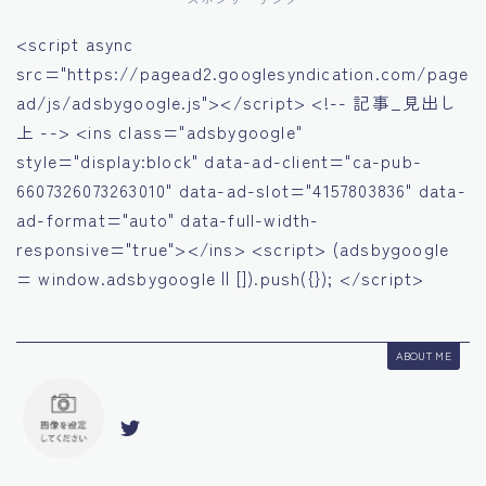
<script async
src="https://pagead2.googlesyndication.com/page
ad/js/adsbygoogle.js"></script> <!-- 記事_見出し
上 --> <ins class="adsbygoogle"
style="display:block" data-ad-client="ca-pub-
6607326073263010" data-ad-slot="4157803836" data-
ad-format="auto" data-full-width-
responsive="true"></ins> <script> (adsbygoogle
= window.adsbygoogle || []).push({}); </script>
ABOUT ME