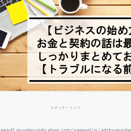
スポンサーリンク
agead2.googlesyndication.com/pagead/js/adsbygoogle.