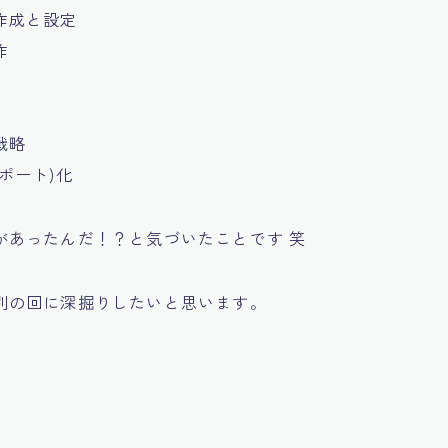
作成と設定
作
戦略
ポート)化
があったんだ！？と気づいたことです 笑
別の回に深掘りしたいと思います。