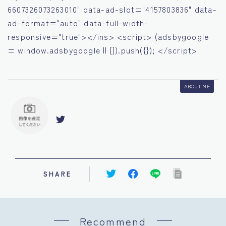
6607326073263010" data-ad-slot="4157803836" data-
ad-format="auto" data-full-width-
responsive="true"></ins> <script> (adsbygoogle
= window.adsbygoogle || []).push({}); </script>
ABOUT ME
SHARE
Recommend