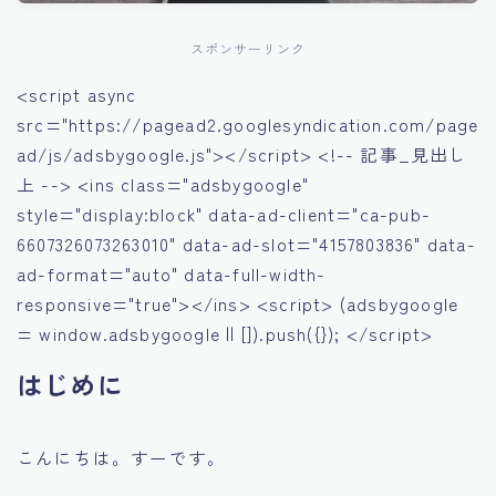
スポンサーリンク
<script async
src="https://pagead2.googlesyndication.com/page
ad/js/adsbygoogle.js"></script> <!-- 記事_見出し
上 --> <ins class="adsbygoogle"
style="display:block" data-ad-client="ca-pub-
6607326073263010" data-ad-slot="4157803836" data-
ad-format="auto" data-full-width-
responsive="true"></ins> <script> (adsbygoogle
= window.adsbygoogle || []).push({}); </script>
はじめに
こんにちは。すーです。