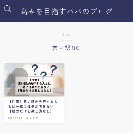
高みを目指すパパのブログ
TAG
言い訳NG
【注意】言い訳が先行する人
とは一緒に仕事ができない
【残念だけど致し方なし】
2020.08.03
キャリア