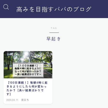
高みを目指すパパのブログ
TAG
早起き
【100日連続！】毎朝4時に起
きるようにしたら何が変わっ
たか？【良い結果ばかりで
す】
2020.04.11
役立ち