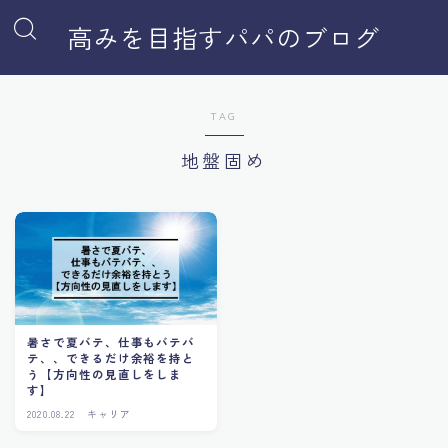
高みを目指すパパのブログ
TAG
地盤固め
暑さで夏バテ、仕事もバテバ
テ、、できるだけ余裕を持と
う【方向性の見直しをしま
す】
2020.08.22
キャリア