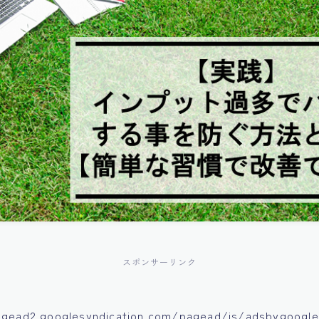
スポンサーリンク
agead2.googlesyndication.com/pagead/js/adsbygoogle.