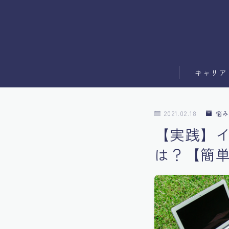
キャリア
副業
2021.02.18
悩み
ブログ運営
【実践】
は？【簡