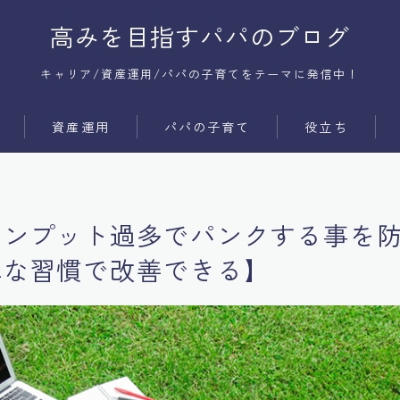
高みを目指すパパのブログ
キャリア/資産運用/パパの子育てをテーマに発信中！
資産運用
パパの子育て
役立ち
サービス
時間術
商品
コミュ障
インプット過多でパンクする事を
メンタル
単な習慣で改善できる】
体質改善