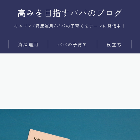
高みを目指すパパのブログ
キャリア/資産運用/パパの子育てをテーマに発信中！
資産運用
パパの子育て
役立ち
サービス
時間術
商品
コミュ障
メンタル
体質改善