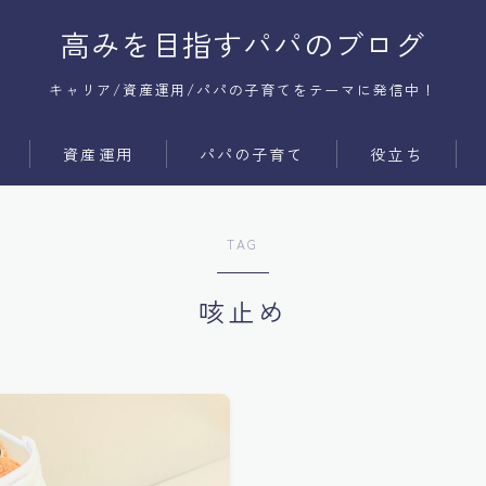
高みを目指すパパのブログ
キャリア/資産運用/パパの子育てをテーマに発信中！
資産運用
パパの子育て
役立ち
サービス
時間術
TAG
商品
コミュ障
メンタル
咳止め
体質改善