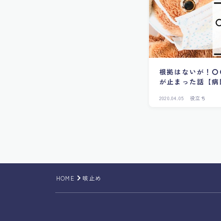
根拠はないが！〇
が止まった話【病
2020.04.05
役立ち
HOME
咳止め