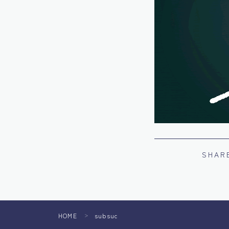
SHAR
HOME
subsuc
＞