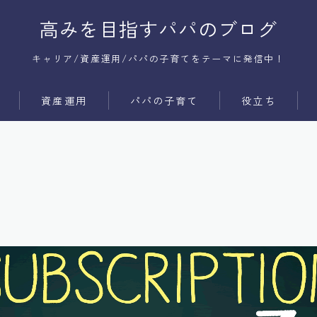
高みを目指すパパのブログ
キャリア/資産運用/パパの子育てをテーマに発信中！
資産運用
パパの子育て
役立ち
サービス
時間術
商品
コミュ障
メンタル
体質改善