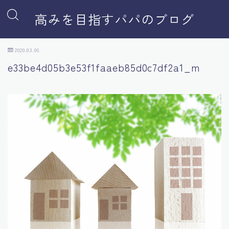
高みを目指すパパのブログ
2020.03.06
e33be4d05b3e53f1faaeb85d0c7df2a1_m