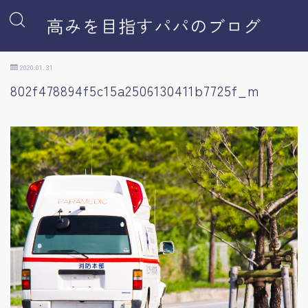
高みを目指すパパのブログ
2020.01.31
802f478894f5c15a2506130411b7725f_m