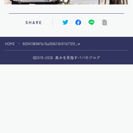
SHARE
HOME
802f478894f5c15a2506130411b7725f_m
＞
2019–2026 高みを目指すパパのブログ