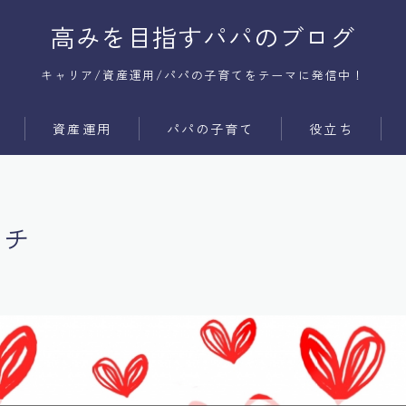
高みを目指すパパのブログ
キャリア/資産運用/パパの子育てをテーマに発信中！
資産運用
パパの子育て
役立ち
サービス
時間術
商品
コミュ障
ッチ
メンタル
体質改善