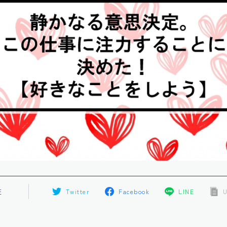
E
Twitter
Facebook
LINE
U